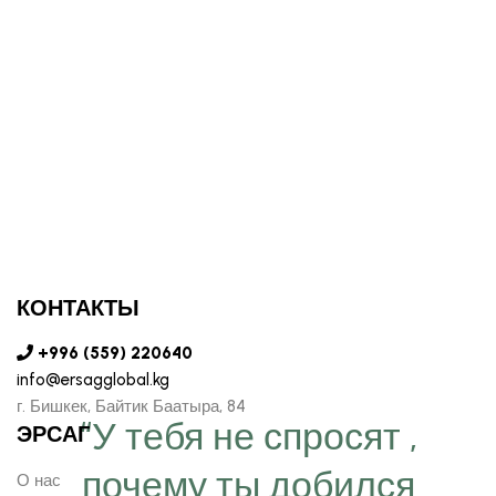
КОНТАКТЫ
+996 (559) 220640
info@ersagglobal.kg
г. ​Бишкек, Байтик Баатыра, 84
“У тебя не спросят ,
ЭРСАГ
почему ты добился
О нас