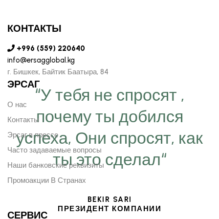
КОНТАКТЫ
+996 (559) 220640
info@ersagglobal.kg
г. ​Бишкек, Байтик Баатыра, 84
ЭРСАГ
“У тебя не спросят ,
О нас
почему ты добился
Контакты
успеха, Они спросят, как
Эрсаг в прессе
Часто задаваемые вопросы
ты это сделал“
Наши банковские реквизиты
Промоакции В Странах
BEKIR SARI
ПРЕЗИДЕНТ КОМПАНИИ
СЕРВИС