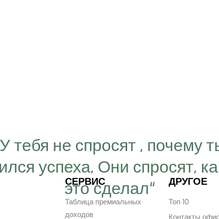
“У тебя не спросят , почему т
ился успеха, Они спросят, ка
СЕРВИС
ДРУГОЕ
это сделал“
Таблица премиальных
Топ 10
доходов
Контакты офи