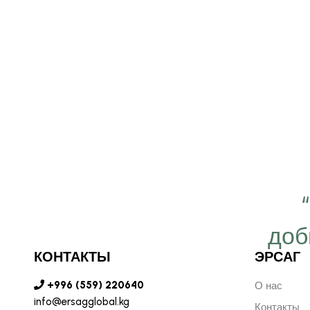
 важно работать ещё
ергичнее, передавая
доб
безграничную веру в
КОНТАКТЫ
ЭРСАГ
ую компанию Эрсаг"
+996 (559) 220640
О нас
info@ersagglobal.kg
Контакты